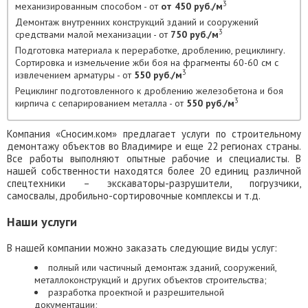
3
механизированным способом - от
от 450 руб./м
Демонтаж внутренних конструкций зданий и сооружений
3
средствами малой механизации - от
750 руб./м
Подготовка материала к переработке, дроблению, рециклингу.
Сортировка и измельчение жби боя на фрагменты 60-60 см с
3
извлечением арматуры - от
550 руб./м
Рециклинг подготовленного к дроблению железобетона и боя
3
кирпича с сепарированием металла - от
550 руб./м
Компания «Сносим.ком» предлагает услуги по строительному
демонтажу объектов во Владимире и еще 22 регионах страны.
Все работы выполняют опытные рабочие и специалисты. В
нашей собственности находятся более 20 единиц различной
спецтехники – экскаваторы-разрушители, погрузчики,
самосвалы, дробильно-сортировочные комплексы и т.д.
Наши услуги
В нашей компании можно заказать следующие виды услуг:
полный или частичный демонтаж зданий, сооружений,
металлоконструкций и других объектов строительства;
разработка проектной и разрешительной
документации;