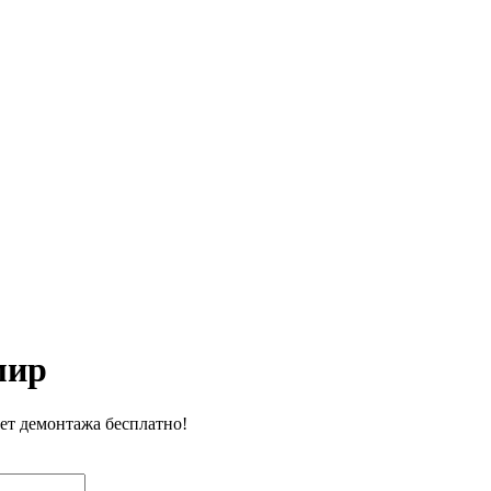
ЕНЫ
ВЫПОЛНЕННЫЕ РАБОТЫ
КОНТАКТЫ
ОТЗЫВЫ КЛИЕНТОВ
ЕНЫ
ВЫПОЛНЕННЫЕ РАБОТЫ
КОНТАКТЫ
ОТЗЫВЫ КЛИЕНТОВ
мир
чет демонтажа бесплатно!