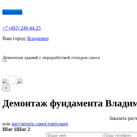
Написать
+7 (492) 249-44-25
Ваш город:
Владимир
О КОМПАНИИ
ПАРК ТЕХНИКИ
НАШИ УСЛУГИ ▾
Ц
Демонтаж зданий с переработкой отходов сноса
О КОМПАНИИ
ПАРК ТЕХНИКИ
НАШИ УСЛУГИ ▾
Ц
×
Демонтаж фундамента Влади
Заказать рас
или
рассчитать самостоятельно
Шаг 1
Шаг 2