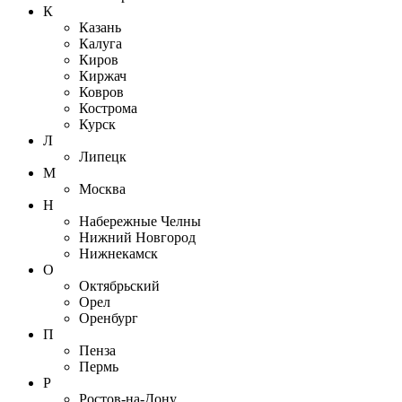
К
Казань
Калуга
Киров
Киржач
Ковров
Кострома
Курск
Л
Липецк
М
Москва
Н
Набережные Челны
Нижний Новгород
Нижнекамск
О
Октябрьский
Орел
Оренбург
П
Пенза
Пермь
Р
Ростов-на-Дону