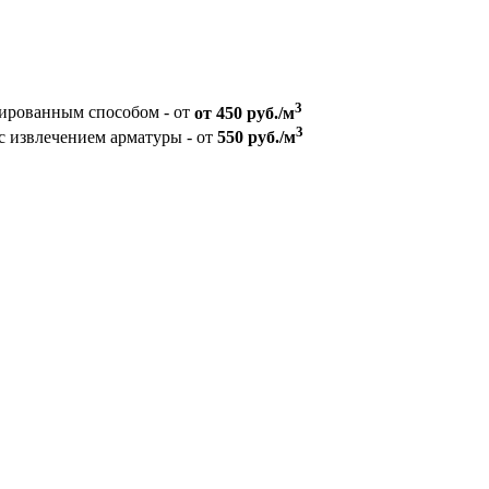
3
зированным способом - от
от 450 руб./м
3
с извлечением арматуры - от
550 руб./м