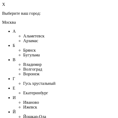
X
Выберите ваш город:
Москва
А
Альметевск
Арзамас
Б
Брянск
Бугульма
В
Владимир
Волгоград
Воронеж
Г
Гусь хрустальный
Е
Екатеринбург
И
Иваново
Ижевск
Й
Йошкар-Ола