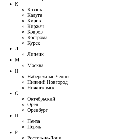
К
Казань
Калуга
Киров
Киржач
Ковров
Кострома
Курск
Л
Липецк
М
Москва
Н
Набережные Челны
Нижний Новгород
Нижнекамск
О
Октябрьский
Орел
Оренбург
П
Пенза
Пермь
Р
Ростов-на-Дону