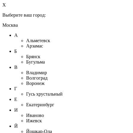
X
Выберите ваш город:
Москва
А
Альметевск
Арзамас
Б
Брянск
Бугульма
В
Владимир
Волгоград
Воронеж
Г
Гусь хрустальный
Е
Екатеринбург
И
Иваново
Ижевск
Й
Йошкар-Ола