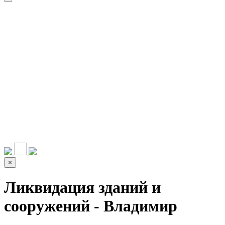
НАШИ УСЛУГИ ▾
О КОМПАНИИ
ПАРК ТЕХНИКИ
ВЫПОЛНЕННЫЕ
ЦЕНЫ
КОНТАКТЫ
РАБОТЫ
СКАЧАТЬ
ОТЗЫВЫ КЛИЕНТОВ
ВИДЕО
ПРЕЗЕНТАЦИЮ
СРО И ЛИЦЕНЗИИ
×
Ликвидация зданий и
сооружений - Владимир