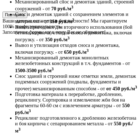
Механизированный снос и демонтаж зданий, строений
3
сооружений - от
70 руб./м
Снос и демонтаж зданий с сохранением элементов и
Повторить
3
Ваши данные останутся в безопасности! Мы гарантируем
материалов - от
350 руб./м
100% конфиденциальность.
Вывоз пригодных для вторичного использования (бой
Заполнение формы ни к чему Вас не обязывает!
бетона, кирпича) отходов сноса и демонтажа, включая
3
погрузку. - от
350 руб./м
Вывоз и утилизация отходов сноса и демонтажа,
3
включая погрузку. - от
650 руб./м
Механизированный демонтаж монолитных
железобетонных конструкций в т.ч. фундаментов - от
3
1500-3500 руб./м
Снос зданий и строений ниже отметки земли, демонтаж
подземных сооружений (подвалы, фундаменты и
3
прочее) механизированным способом - от
от 450 руб./м
Подготовка материала к переработке, дроблению,
рециклингу. Сортировка и измельчение жби боя на
фрагменты 60-60 см с извлечением арматуры - от
550
3
руб./м
Рециклинг подготовленного к дроблению железобетона
и боя кирпича с сепарированием металла - от
550 руб./
3
м