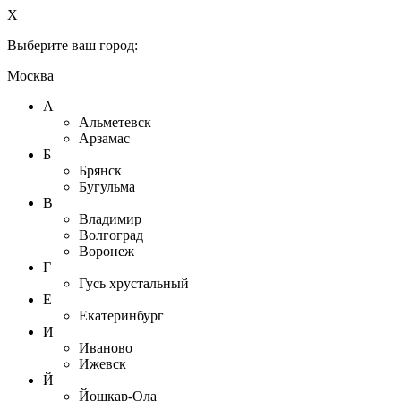
X
Выберите ваш город:
Москва
А
Альметевск
Арзамас
Б
Брянск
Бугульма
В
Владимир
Волгоград
Воронеж
Г
Гусь хрустальный
Е
Екатеринбург
И
Иваново
Ижевск
Й
Йошкар-Ола