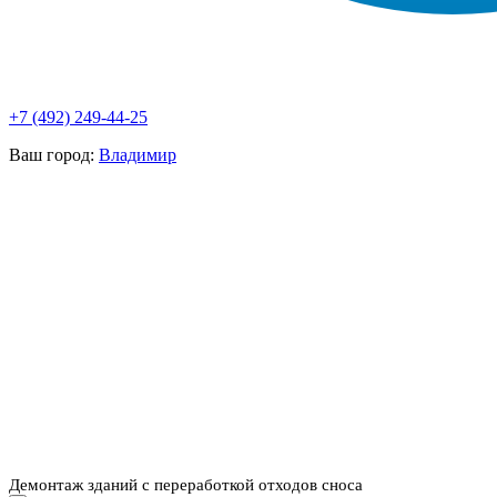
+7 (492) 249-44-25
Ваш город:
Владимир
НАШИ УСЛУГИ ▾
О КОМПАНИИ
ПАРК ТЕХНИКИ
ВЫПОЛНЕННЫЕ
ЦЕНЫ
КОНТАКТЫ
РАБОТЫ
СКАЧАТЬ
ОТЗЫВЫ КЛИЕНТОВ
ВИДЕО
ПРЕЗЕНТАЦИЮ
СРО И ЛИЦЕНЗИИ
Демонтаж зданий с переработкой отходов сноса