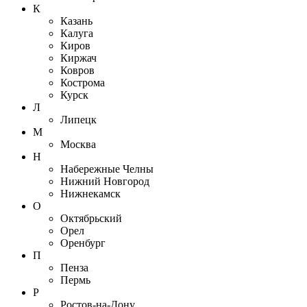
К
Казань
Калуга
Киров
Киржач
Ковров
Кострома
Курск
Л
Липецк
М
Москва
Н
Набережные Челны
Нижний Новгород
Нижнекамск
О
Октябрьский
Орел
Оренбург
П
Пенза
Пермь
Р
Ростов-на-Дону