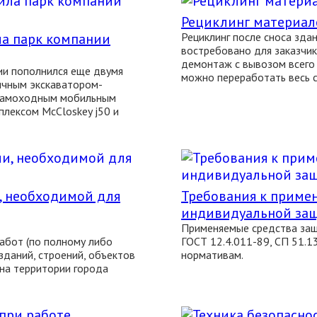
Рециклинг материал
ла парк компании
Рециклинг после сноса зда
востребовано для заказчик
демонтаж с вывозом всего 
ии пополнился еще двумя
можно переработать весь с
ичным экскаватором-
и самоходным мобильным
лексом McCloskey j50 и
, необходимой для
Требования к приме
индивидуальной за
Применяемые средства за
абот (по полному либо
ГОСТ 12.4.011-89, СП 51.1
зданий, строений, объектов
нормативам.
на территории города