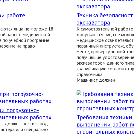
ри работе
Техника безопаснос
экскаватора
аются лица не моложе 18
К самостоятельной работе
ной работе медицинской
допускаются лица не моло
е по учебной программе
медицинское освидетельст
ерение на право
первичный инструктаж, обу
месте, проверку знаний тр
получившие удостоверение
экскаватором данного тип
квалификацию согласно та
справочника.
Машинист должен:
ри погрузочно-
вительных работах
Требования техники
ты должны вестись под
выполнении работ п
астера или специально
строительных конст