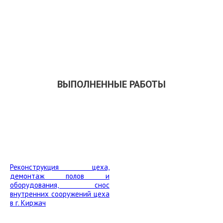
ЗАКАЗАТЬ ОБРАТНЫЙ ЗВОНОК
СКАЧАТЬ ПРЕЗЕНТАЦИЮ
ВЫПОЛНЕННЫЕ РАБОТЫ
Реконструкция цеха,
демонтаж полов и
оборудования, снос
внутренних сооружений цеха
в г. Киржач