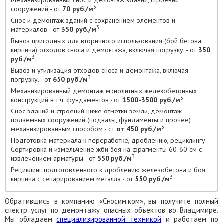
Механизированный снос и демонтаж зданий, строений
3
сооружений - от
70 руб./м
Снос и демонтаж зданий с сохранением элементов и
3
материалов - от
350 руб./м
Вывоз пригодных для вторичного использования (бой бетона,
кирпича) отходов сноса и демонтажа, включая погрузку. - от
350
3
руб./м
Вывоз и утилизация отходов сноса и демонтажа, включая
3
погрузку. - от
650 руб./м
Механизированный демонтаж монолитных железобетонных
3
конструкций в т.ч. фундаментов - от
1500-3500 руб./м
Снос зданий и строений ниже отметки земли, демонтаж
подземных сооружений (подвалы, фундаменты и прочее)
3
механизированным способом - от
от 450 руб./м
Подготовка материала к переработке, дроблению, рециклингу.
Сортировка и измельчение жби боя на фрагменты 60-60 см с
3
извлечением арматуры - от
550 руб./м
Рециклинг подготовленного к дроблению железобетона и боя
3
кирпича с сепарированием металла - от
550 руб./м
Обратившись в компанию «Сносим.ком», вы получите полный
спектр услуг по демонтажу опасных объектов во Владимире.
Мы обладаем
специализированной техникой
и работаем по