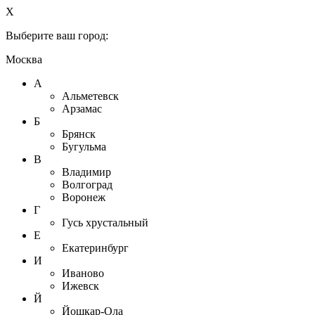
X
Выберите ваш город:
Москва
А
Альметевск
Арзамас
Б
Брянск
Бугульма
В
Владимир
Волгоград
Воронеж
Г
Гусь хрустальный
Е
Екатеринбург
И
Иваново
Ижевск
Й
Йошкар-Ола