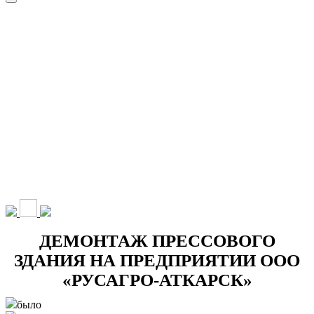
НАШИ УСЛУГИ ▾
О КОМПАНИИ
ПАРК ТЕХНИКИ
ВЫПОЛНЕННЫЕ
ЦЕНЫ
КОНТАКТЫ
РАБОТЫ
СКАЧАТЬ
ОТЗЫВЫ КЛИЕНТОВ
ВИДЕО
ПРЕЗЕНТАЦИЮ
СРО И ЛИЦЕНЗИИ
ДЕМОНТАЖ ПРЕССОВОГО
ЗДАНИЯ НА ПРЕДПРИЯТИИ ООО
«РУСАГРО-АТКАРСК»
было