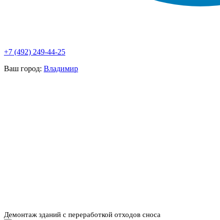
+7 (492) 249-44-25
Ваш город:
Владимир
НАШИ УСЛУГИ ▾
О КОМПАНИИ
ПАРК ТЕХНИКИ
ВЫПОЛНЕННЫЕ
ЦЕНЫ
КОНТАКТЫ
РАБОТЫ
СКАЧАТЬ
ОТЗЫВЫ КЛИЕНТОВ
ВИДЕО
ПРЕЗЕНТАЦИЮ
СРО И ЛИЦЕНЗИИ
Демонтаж зданий с переработкой отходов сноса