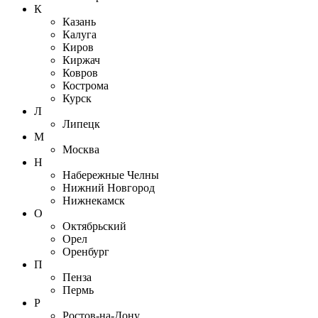
К
Казань
Калуга
Киров
Киржач
Ковров
Кострома
Курск
Л
Липецк
М
Москва
Н
Набережные Челны
Нижний Новгород
Нижнекамск
О
Октябрьский
Орел
Оренбург
П
Пенза
Пермь
Р
Ростов-на-Дону