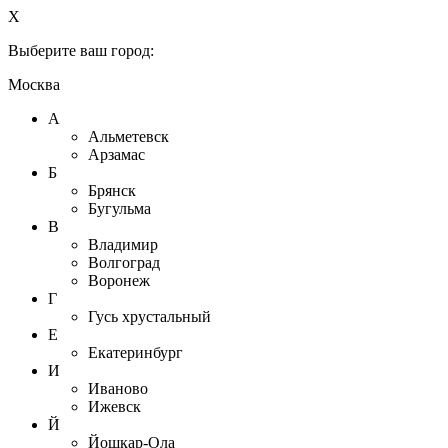
X
Выберите ваш город:
Москва
А
Альметевск
Арзамас
Б
Брянск
Бугульма
В
Владимир
Волгоград
Воронеж
Г
Гусь хрустальный
Е
Екатеринбург
И
Иваново
Ижевск
Й
Йошкар-Ола