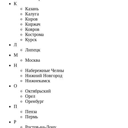
К
Казань
Калуга
Киров
Киржач
Ковров
Кострома
Курск
Л
Липецк
М
Москва
Н
Набережные Челны
Нижний Новгород
Нижнекамск
О
Октябрьский
Орел
Оренбург
П
Пенза
Пермь
Р
Ростов-на-Дону